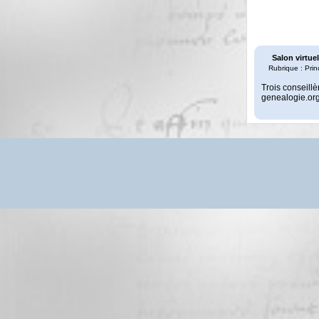
Salon virtu
Rubrique : Prin
Trois conseill
genealogie.org