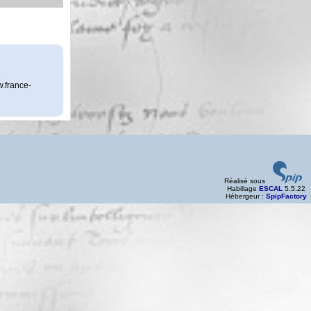
w.france-
Réalisé sous
Habillage
ESCAL
5.5.22
Hébergeur :
SpipFactory