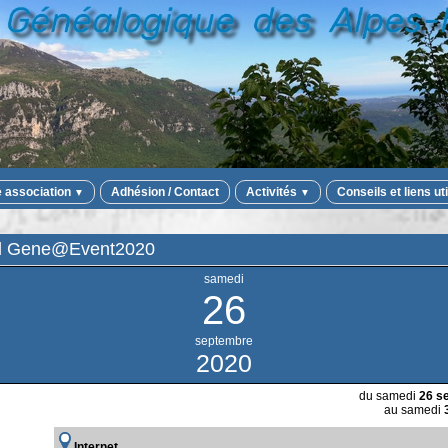
e association
Adhésion / Contact
Activités
Conseils et liens ut
▼
▼
uel Gene@Event2020
samedi
26
septembre
2020
du samedi
26 s
au samedi
Internet