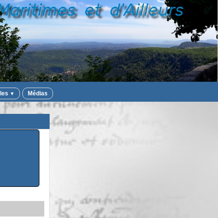
iles
Médias
▼