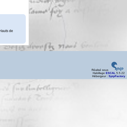
 Hauts de
Réalisé sous
Habillage
ESCAL
5.5.22
Hébergeur :
SpipFactory