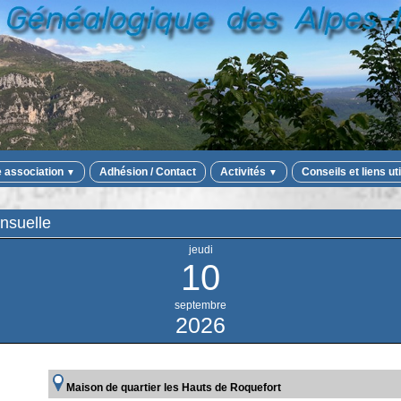
e association
Adhésion / Contact
Activités
Conseils et liens ut
▼
▼
nsuelle
jeudi
10
septembre
2026
Maison de quartier les Hauts de Roquefort