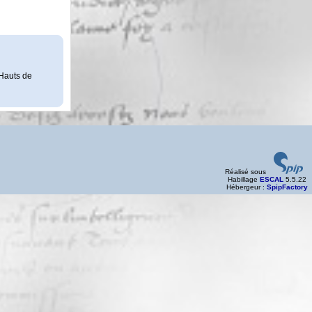
 Hauts de
Réalisé sous
Habillage
ESCAL
5.5.22
Hébergeur :
SpipFactory