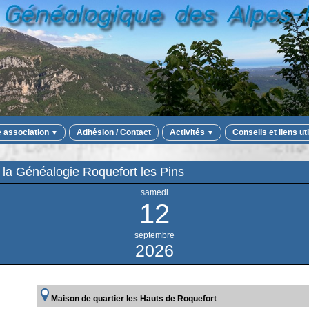
e association
Adhésion / Contact
Activités
Conseils et liens ut
▼
▼
 la Généalogie Roquefort les Pins
samedi
12
septembre
2026
Maison de quartier les Hauts de Roquefort