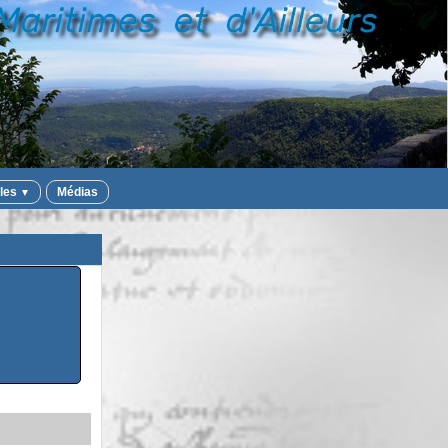
iles
Médias
▼