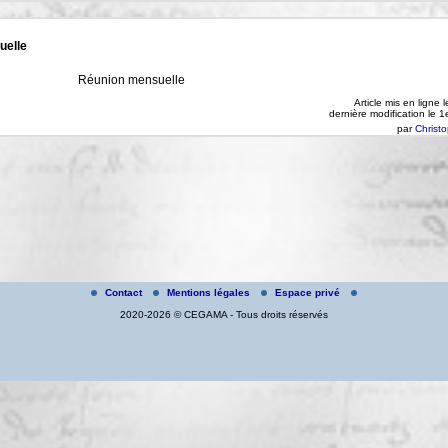
uelle
Réunion mensuelle
Article mis en ligne 
dernière modification le
par
Christ
Contact
Mentions légales
Espace privé
2020-2026 © CEGAMA - Tous droits réservés