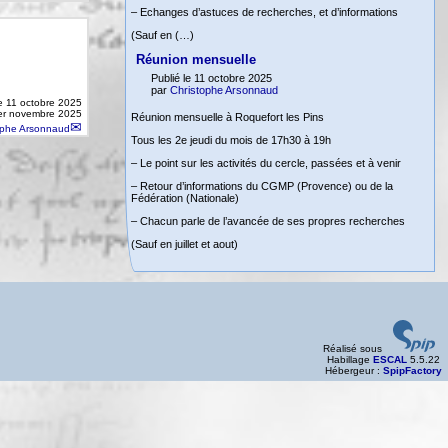
– Echanges d’astuces de recherches, et d’informations
(Sauf en (…)
Réunion mensuelle
Publié le 11 octobre 2025
par
Christophe Arsonnaud
le
11 octobre 2025
 1er novembre 2025
Réunion mensuelle à Roquefort les Pins
ophe Arsonnaud
Tous les 2e jeudi du mois de 17h30 à 19h
– Le point sur les activités du cercle, passées et à venir
– Retour d’informations du CGMP (Provence) ou de la
Fédération (Nationale)
– Chacun parle de l’avancée de ses propres recherches
(Sauf en juillet et aout)
Réalisé sous
Habillage
ESCAL
5.5.22
Hébergeur :
SpipFactory