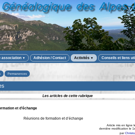
e association
Adhésion / Contact
Activités
Conseils et liens ut
▼
▼
s
Permanences
es
Les articles de cette rubrique
ormation et d’échange
Réunions de formation et d’échange
Article mis en ligne 
dernière modification le
par
Christ