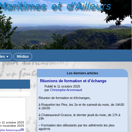
iles
Médias
▼
Les derniers articles
Réunions de formation et d’échange
Publié le 11 octobre 2025
par
Christophe Arsonnaud
Réunion de formation et d’échanges,
à Roquefort les Pins, les 2e et 4e samedi du mois, de 14h30
à 16h30
à Chateauneuf-Grasse, le dernier jeudi du mois, de 17h à
19h
le
11 octobre 2025
– Formation des débutants par les adhérents les plus
 1er novembre 2025
aguérris
ophe Arsonnaud